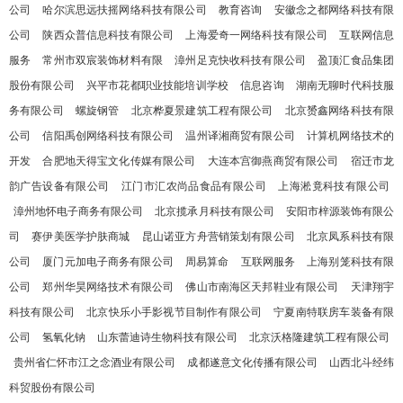
公司
哈尔滨思远扶摇网络科技有限公司
教育咨询
安徽念之都网络科技有限
公司
陕西众普信息科技有限公司
上海爱奇一网络科技有限公司
互联网信息
服务
常州市双宸装饰材料有限
漳州足克快收科技有限公司
盈顶汇食品集团
股份有限公司
兴平市花都职业技能培训学校
信息咨询
湖南无聊时代科技服
务有限公司
螺旋钢管
北京桦夏景建筑工程有限公司
北京赟鑫网络科技有限
公司
信阳禹创网络科技有限公司
温州译湘商贸有限公司
计算机网络技术的
开发
合肥地天得宝文化传媒有限公司
大连本宫御燕商贸有限公司
宿迁市龙
韵广告设备有限公司
江门市汇农尚品食品有限公司
上海淞竟科技有限公司
漳州地怀电子商务有限公司
北京揽承月科技有限公司
安阳市梓源装饰有限公
司
赛伊美医学护肤商城
昆山诺亚方舟营销策划有限公司
北京凤系科技有限
公司
厦门元加电子商务有限公司
周易算命
互联网服务
上海别笼科技有限
公司
郑州华昊网络技术有限公司
佛山市南海区天邦鞋业有限公司
天津翔宇
科技有限公司
北京快乐小手影视节目制作有限公司
宁夏南特联房车装备有限
公司
氢氧化钠
山东蕾迪诗生物科技有限公司
北京沃格隆建筑工程有限公司
贵州省仁怀市江之念酒业有限公司
成都遂意文化传播有限公司
山西北斗经纬
科贸股份有限公司