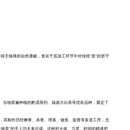
得天独厚的自然禀赋，更在于其加工环节中对传统“质”的坚守
境。当地普遍种植的黔湄系列、福鼎大白茶等优良品种，奠定了
例，其制作历经摊青、杀青、理条、做形、提香等多道工序，尤
茶做茶”的手上功夫来达成。这种对火候、力度、时间的精准把