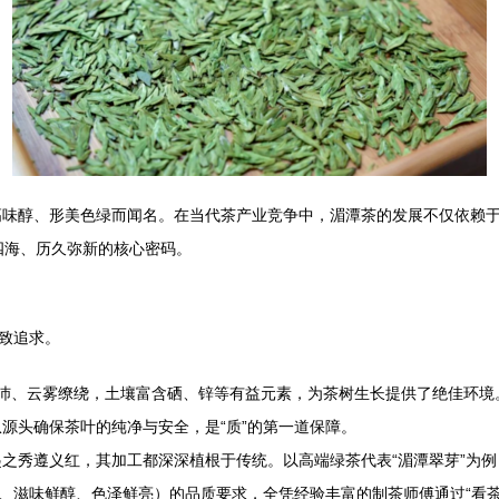
味醇、形美色绿而闻名。在当代茶产业竞争中，湄潭茶的发展不仅依赖于
飘四海、历久弥新的核心密码。
极致追求。
充沛、云雾缭绕，土壤富含硒、锌等有益元素，为茶树生长提供了绝佳环
源头确保茶叶的纯净与安全，是“质”的第一道保障。
之秀遵义红，其加工都深深植根于传统。以高端绿茶代表“湄潭翠芽”为
爽、滋味鲜醇、色泽鲜亮）的品质要求，全凭经验丰富的制茶师傅通过“看