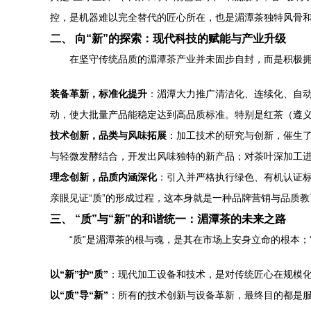
控，是机器难以完全替代的匠心所在，也是湄潭茶独特风骨
二、 向“新”的探索：现代科技的赋能与产业升级
在坚守传统品质的湄潭茶产业并未固步自封，而是积极拥抱
装备革新，标准化提升
：湄潭大力推广清洁化、连续化、自
动，使大批量产品能稳定达到高品质标准。特别是红茶（遵
技术创新，品类与风味拓展
：加工技术的研究与创新，催生
与轻微发酵结合，开发出风味独特的新产品；对茶叶深加工
理念创新，品质内涵深化
：引入并严格执行绿色、有机认证
亲眼见证“质”的形成过程，这本身就是一种品牌营销与品质
三、 “质”与“新”的和谐统一：湄潭茶的未来之路
“质”是湄潭茶的根与魂，是其在市场上安身立命的根本
以“新”护“质”
：现代加工设备和技术，是对传统匠心在规模
以“质”导“新”
：所有的技术创新与设备革新，最终目的都是