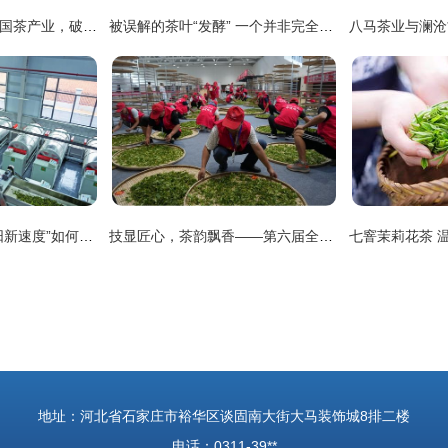
小罐茶 以科学革新中国茶产业，破局传统加工三座大山
被误解的茶叶“发酵” 一个并非完全正确的加工术语
从一亿到六十亿 看“阳新速度”如何泡出茶叶新经济
技显匠心，茶韵飘香——第六届全国农业行业职业技能大赛茶叶加工工（精制）赛四川省选拔赛正式启幕
地址：河北省石家庄市裕华区谈固南大街大马装饰城8排二楼
电话：0311-39**