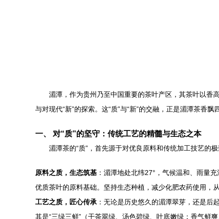
湄潭，作为贵州乃至中国重要的茶叶产区，其茶叶以香高
与对现代“新”的探索。这“质”与“新”的交融，正是湄潭茶香
一、 对“质”的坚守：传统工艺的精髓与生态之本
湄潭茶的“质”，首先源于对优良原料和传统加工技艺的
原料之质，生态筑基
：湄潭地处北纬27°，气候温和、雨量
优质茶叶的原料基础。坚持生态种植，减少化肥农药使用，从
工艺之质，匠心传承
：无论是历史悠久的湄潭翠芽，还是后起
其是“三绿三鲜”（干茶翠绿、汤色碧绿、叶底嫩绿；香气鲜