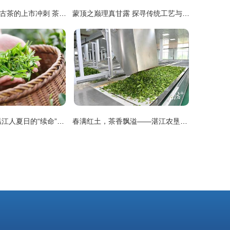
八马茶业与澜沧古茶的上市冲刺 茶叶加工行业面临的重重挑战
蒙顶之巅理真甘露 探寻传统工艺与现代品味的完美交融
七窨茉莉花茶 温江人夏日的“续命”甘泉
春满红土，茶香飘溢——湛江农垦三千亩春茶喜迎开采与加工